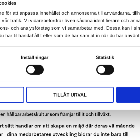
cookies
gt att undvika överbelastning hos dina medarbetare. Främja en
e för att anpassa innehållet och annonserna till användarna, tillh
kommunicera arbetsuppgifter och förväntningar, sätta rimliga
vår trafik. Vi vidarebefordrar även sådana identifierare och anna
arbetarna att hantera sitt arbete effektivt.
nnons- och analysföretag som vi samarbetar med. Dessa kan i sin
har tillhandahållit eller som de har samlat in när du har använt 
on
 och innovativa i sitt arbete. Främja idégenerering och uppmuntra
Inställningar
Statistik
jö där nya idéer välkomnas och där det finns utrymme för att
igt med den psykologiska tryggheten.
mi
t fatta egna beslut inom sina ansvarsområden. Uppmuntra till
TILLÅT URVAL
arbetare ansvar och befogenheter kan de känna sig mer
ärmed bidra till organisationens framgång. Detta stärker deras
 hållbar arbetskultur som främjar tillit och tillväxt.
rt sätt handlar om att skapa en miljö där deras välmående
ar i dina medarbetares utveckling bidrar du inte bara till