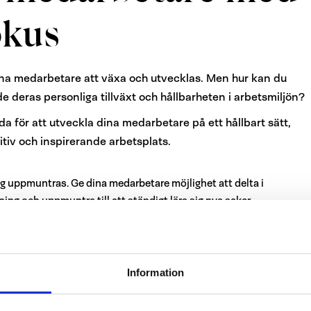
okus
 dina medarbetare att växa och utvecklas. Men hur kan du
de deras personliga tillväxt och hållbarheten i arbetsmiljön?
a för att utveckla dina medarbetare på ett hållbart sätt,
tiv och inspirerande arbetsplats.
g uppmuntras. Ge dina medarbetare möjlighet att delta i
g och uppmuntra till att ständigt lära sig nya saker.
ach för dina medarbetare och ge dem stöd och vägledning. Genom
hjälper du dina medarbetare att identifiera sina styrkor och
Information
medvetna om sina egna framsteg.