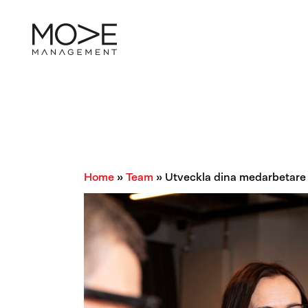
Ledarutveckling
A
Teamutveckling
Ledningsgrupps-
utveckling
Förändringsledning
Organisations-
utveckling
Coaching
Home
»
Team
»
Utveckla dina medarbetare 
OKR målstyrning
Expedition
Ledarskap
Föreläsningar