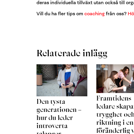
deras individuella tillväxt utan också till o
Vill du ha fler tips om
coaching
från oss?
Hö
Relaterade inlägg
Framtidens
Den tysta
ledare skapa
generationen –
trygghet oc
hur du leder
riktning i en
introverta
föränderlig 
talanger