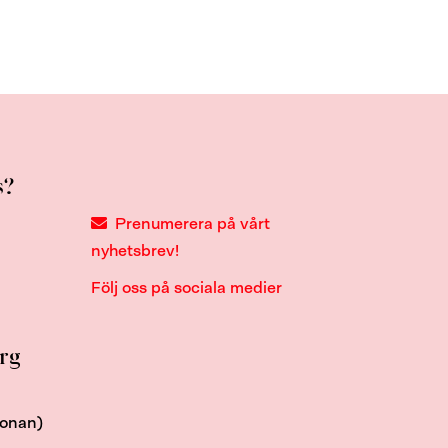
s?
Prenumerera på vårt
nyhetsbrev!
Följ oss på sociala medier
org
ronan)