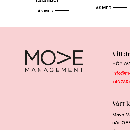
LÄS MER
LÄS MER
Vill d
HÖR AV
info@m
+46 735 
Vårt 
Move M
c/o IOF