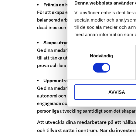
Denna webbplats använder 
Främja en balanserad arbetsbelastning
För att skapa en hållbar utveckling är det vikti
Vi använder enhetsidentifierar
balanserad arbetsbelastning genom att tydligt 
sociala medier och analysera 
deadlines och erbjuda resurser för att hjälpa med
till de sociala medier och a
med annan information som du 
Skapa utrymme för kreativitet och innovati
Samtyckesval
Ge dina medarbetare möjlighet att vara kreativa
Nödvändig
till att tänka utanför boxen. Skapa en arbetsmil
pröva och lära sig av misstag. Jobba kontinuerl
Uppmuntra till ansvarstagande och autono
Ge dina medarbetare ansvar och befogenheter at
AVVISA
autonomi och självledarskap. Genom att ge med
engagerade och motiverade att ta initiativ och d
personliga utveckling samtidigt som det skapar en
Att utveckla dina medarbetare på ett hållba
och tillväxt sätts i centrum. När du invester