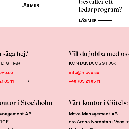
beställer ett
LÄS MER
ledarprogram?
LÄS MER
u säga hej?
Vill du jobba med os
 DIG HÄR
KONTAKTA OSS HÄR
ove.se
info@move.se
21 65 11
+46 735 21 65 11
kontor i Stockholm
Vårt kontor i Göteb
anagement AB
Move Management AB
FICE
c/o Arena Nordstan (Vasak