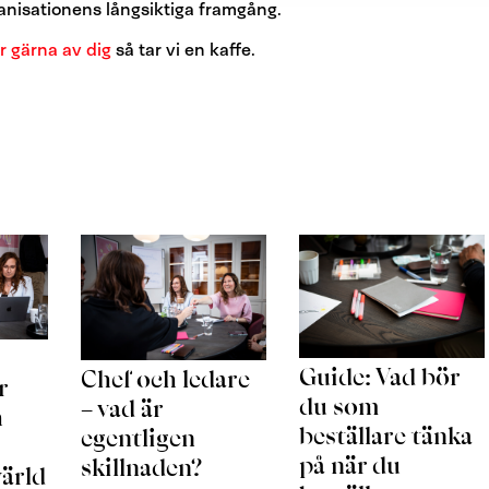
rganisationens långsiktiga framgång.
r gärna av dig
så tar vi en kaffe.
Guide: Vad bör
Chef och ledare
r
du som
– vad är
h
beställare tänka
egentligen
på när du
skillnaden?
värld