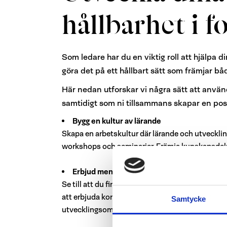
hållbarhet i f
Som ledare har du en viktig roll att hjälpa
göra det på ett hållbart sätt som främjar bå
Här nedan utforskar vi några sätt att använd
samtidigt som ni tillsammans skapar en posi
Bygg en kultur av lärande
Skapa en arbetskultur där lärande och utvecklin
workshops och seminarier. Främja kunskapsdelnin
Erbjud mentorskap och coachning
Se till att du finns där som en mentor eller co
att erbjuda kontinuerlig feedback och stöttning 
Samtycke
utvecklingsområden samtidigt som de blir mer 