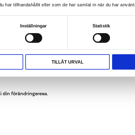
 hade missat.
har tillhandahållit eller som de har samlat in när du har använt 
änna dig själv och dina behov när en förändring sker. Utsätt dig
tet eller starta dina möten på ett nytt sätt. På så sätt minskar du
in förmåga att hantera nya utmaningar.
Inställningar
Statistik
arje steg gör dig en lärdom rikare. Visst är det bra att ha ett mål
 som är viktigt för dig baserat på dina värderingar. När du är sann
are och modigare.
tration och andra obekväma känslor. Ta hjälp och fokusera på
TILLÅT URVAL
du är medveten om dina reaktioner och lär dig att hantera dem blir
i din förändringsresa.