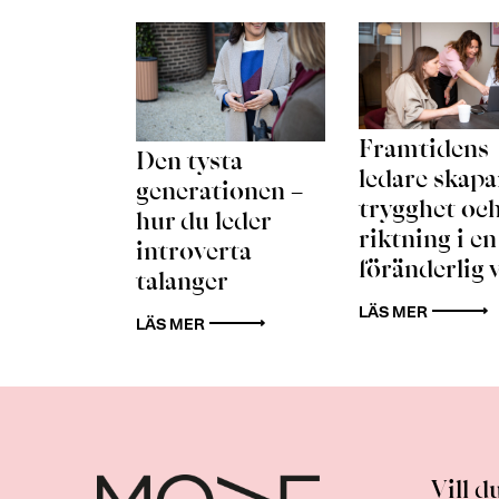
Framtidens
Den tysta
ledare skapa
generationen –
trygghet oc
hur du leder
riktning i en
introverta
föränderlig 
talanger
LÄS MER
LÄS MER
Vill d