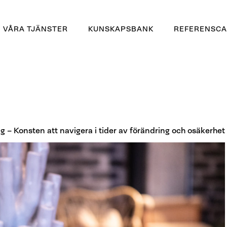
rtiklar
Guider
VÅRA TJÄNSTER
KUNSKAPSBANK
REFERENSCA
Podd om
Ledarskap
Ledarutveckling
Artiklar
Teamutveckling
Guider
Ledningsgrupps-
Podd om
utveckling
Ledarskap
Förändringsledning
ng – Konsten att navigera i tider av förändring och osäkerhet
Organisations-
utveckling
Coaching
OKR målstyrning
Expedition
Ledarskap