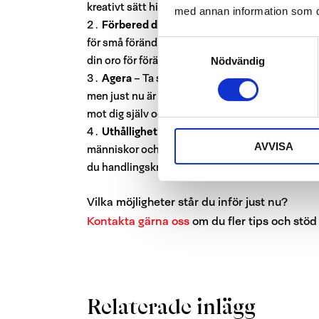
kreativt sätt hitta nya lösningar som du annars
med annan information som du 
Förbered dig på nya och små ”risker”
– Lär k
för små förändringar genom att testa en ny aktivi
Samtyckesval
din oro för förändring och får större tillit till d
Nödvändig
Agera
– Ta små steg framåt och glöm inte att v
men just nu är det viktigare att agera utifrån det
mot dig själv och dina värderingar blir du trygg
Uthållighet
– Det är viktigt att hantera frus
AVVISA
människor och saker som är viktiga för dig. När 
du handlingskraftig.
Vilka möjligheter står du inför just nu?
Kontakta gärna oss
om du fler tips och stöd 
Relaterade inlägg