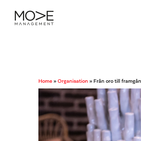
Ledarutveckling
A
Teamutveckling
Ledningsgrupps-
utveckling
Förändringsledning
Organisations-
utveckling
Coaching
Home
»
Organisation
»
Från oro till framgå
OKR målstyrning
Expedition
Ledarskap
Föreläsningar