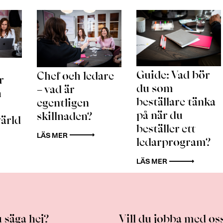
Guide: Vad bör
Chef och ledare
r
du som
– vad är
h
beställare tänka
egentligen
på när du
skillnaden?
värld
beställer ett
LÄS MER
ledarprogram?
LÄS MER
u säga hej?
Vill du jobba med os