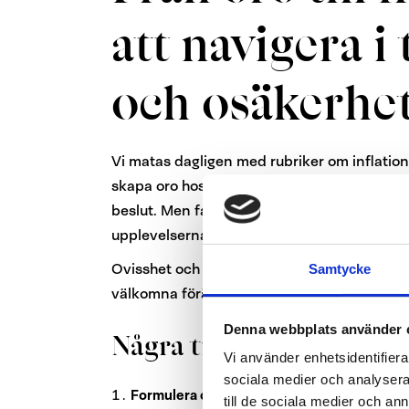
att navigera i
och osäkerhe
Vi matas dagligen med rubriker om inflation
skapa oro hos oss. Det är lätt att ryckas med
beslut. Men faktum är att många meningsfull
upplevelserna och innovationerna har komm
Ovisshet och möjlighet är två olika sidor a
Samtycke
välkomna förändringar kan man nå framgå
Denna webbplats använder 
Några tips längs vägen fö
Vi använder enhetsidentifierar
sociala medier och analysera 
Formulera om din situation
– Genom att foku
till de sociala medier och a