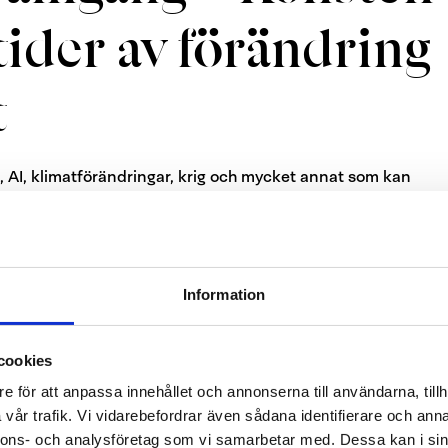
 tider av förändring
t
, AI, klimatförändringar, krig och mycket annat som kan
 och låta oro och rädsla ta över när vi ska ta framåtriktade
a, och stundvis till och med de bästa prestationerna,
it i samband med osäkra tider och förändringar.
v samma mynt. Genom att lära sig hantera ovisshet och
Information
ng.
cookies
r att navigera rätt i osäkra tider
e för att anpassa innehållet och annonserna till användarna, tillh
vår trafik. Vi vidarebefordrar även sådana identifierare och anna
sera på de möjligheter som situationen skapar kan du på ett
nnons- och analysföretag som vi samarbetar med. Dessa kan i sin