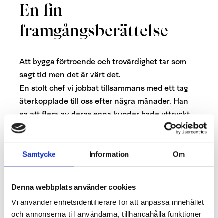
En fin
framgångsberättelse
Att bygga förtroende och trovärdighet tar som
sagt tid men det är värt det.
En stolt chef vi jobbat tillsammans med ett tag
återkopplade till oss efter några månader. Han
sa att flera av deras egna kunder hade uttryckt
sig så här till honom ”oj vad har hänt hos er – det
är så kul att komma in till era butiker numera – ni
verkar ha så roligt här inne”. Det var ett av
Samtycke
Information
Om
resultaten när
ledningsgruppen
börjat jobba
bättre som förebilder med uppskattande
Denna webbplats använder cookies
kommunikation och uppmuntrande stöd mellan
Vi använder enhetsidentifierare för att anpassa innehållet
avdelningarna. De hade förankrat och följt upp
och annonserna till användarna, tillhandahålla funktioner