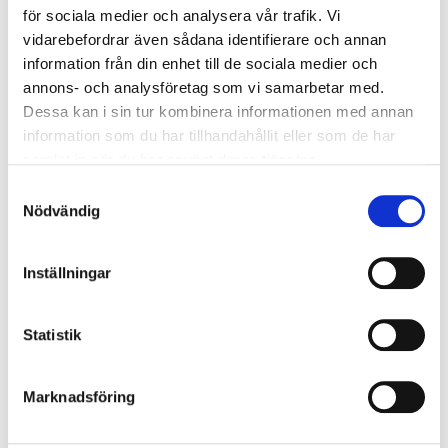
ledningsgruppens beslut betydligt mer
för sociala medier och analysera vår trafik. Vi
strukturerat och lyhört. Detta medförde bland
vidarebefordrar även sådana identifierare och annan
annat att medarbetarna tog mer ansvar för sitt
information från din enhet till de sociala medier och
eget agerande samtidigt som ledningsgruppen
annons- och analysföretag som vi samarbetar med.
kunde fokusera mer långsiktigt. Ett fint
Dessa kan i sin tur kombinera informationen med annan
samskapande som gett resultat även på sista
information som du har tillhandahållit eller som de har
samlat in när du har använt deras tjänster.
raden.
Samtyckesval
Nödvändig
Inställningar
Kategorier
Event
(6)
Statistik
Jobb
(0)
Konsulter
(5)
Marknadsföring
Ledarskap
(65)