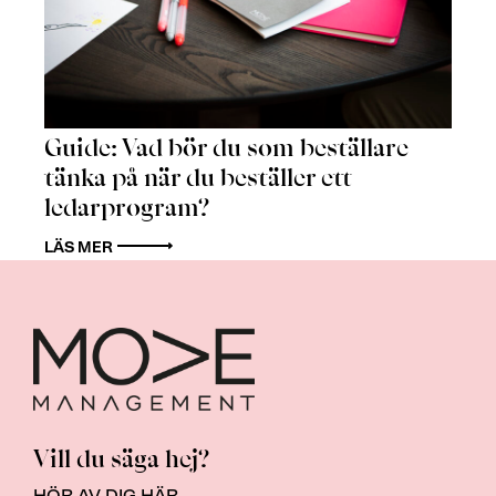
Guide: Vad bör du som beställare
tänka på när du beställer ett
ledarprogram?
LÄS MER
Vill du säga hej?
HÖR AV DIG HÄR