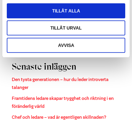
Möten
(6)
TILLÅT ALLA
Organisation
(14)
Samarbetspartners
(10)
TILLÅT URVAL
Team
(20)
AVVISA
Utbildning
(1)
Senaste inläggen
Den tysta generationen – hur du leder introverta
talanger
Framtidens ledare skapar trygghet och riktning i en
föränderlig värld
Chef och ledare – vad är egentligen skillnaden?