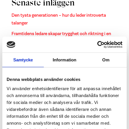
Senaste inläggen
Den tysta generationen – hur du leder introverta
talanger
Framtidens ledare skapar trygghet och riktning i en
föränderlig värld
Chef och ledare – vad är egentligen skillnaden?
Samtycke
Information
Om
Följ oss
Denna webbplats använder cookies
Vi använder enhetsidentifierare för att anpassa innehållet
och annonserna till användarna, tillhandahålla funktioner
Relaterade inlägg
för sociala medier och analysera vår trafik. Vi
vidarebefordrar även sådana identifierare och annan
information från din enhet till de sociala medier och
annons- och analysföretag som vi samarbetar med.