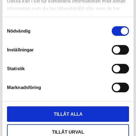
Dessa kan i sin tur kombinera informationen med annan
information som du har tillhandahållit eller som de har
samlat in när du har använt deras tjänster.
Samtyckesval
Nödvändig
Inställningar
Den tysta generationen – hur du
leder introverta talanger
Statistik
LÄS MER
Marknadsföring
TILLÅT ALLA
TILLÅT URVAL