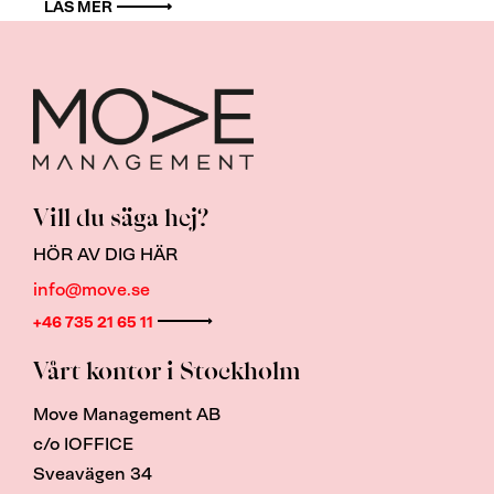
LÄS MER
Vill du säga hej?
HÖR AV DIG HÄR
info@move.se
+46 735 21 65 11
Vårt kontor i Stockholm
Move Management AB
c/o IOFFICE
Sveavägen 34