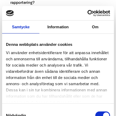
rapportering?
Vågar ni utmana varandra?
Representerar ni helheten – även utanför
mötesrummet?
Samtycke
Information
Om
Framtidens ledare bidrar aktivt till att utveckla
ledningsgruppen som kollektiv, inte bara sin
Denna webbplats använder cookies
egen roll.
Vi använder enhetsidentifierare för att anpassa innehållet
och annonserna till användarna, tillhandahålla funktioner
Vad krävs för att
för sociala medier och analysera vår trafik. Vi
vidarebefordrar även sådana identifierare och annan
utveckla framtidens
information från din enhet till de sociala medier och
ledare?
annons- och analysföretag som vi samarbetar med.
Dessa kan i sin tur kombinera informationen med annan
information som du har tillhandahållit eller som de har
samlat in när du har använt deras tjänster.
Att utveckla framtidens ledarskap handlar
mindre om fler modeller och mer om träning i
Samtyckesval
Nödvändig