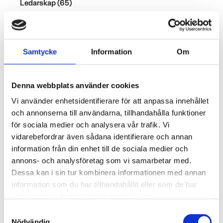
Ledarskap
(65)
Möten
(6)
Organisation
(14)
Samtycke
Information
Om
Samarbetspartners
(10)
Team
(20)
Denna webbplats använder cookies
Utbildning
(1)
Vi använder enhetsidentifierare för att anpassa innehållet
och annonserna till användarna, tillhandahålla funktioner
Senaste inläggen
för sociala medier och analysera vår trafik. Vi
vidarebefordrar även sådana identifierare och annan
Den tysta generationen – hur du leder introverta
information från din enhet till de sociala medier och
talanger
annons- och analysföretag som vi samarbetar med.
Dessa kan i sin tur kombinera informationen med annan
Framtidens ledare skapar trygghet och riktning i en
information som du har tillhandahållit eller som de har
föränderlig värld
samlat in när du har använt deras tjänster.
Chef och ledare – vad är egentligen skillnaden?
Samtyckesval
Nödvändig