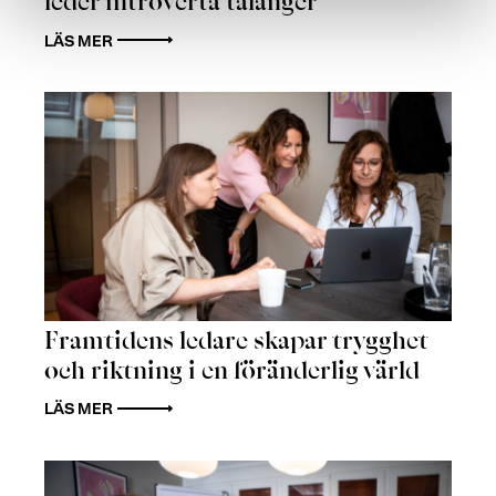
leder introverta talanger
LÄS MER
Framtidens ledare skapar trygghet
och riktning i en föränderlig värld
LÄS MER