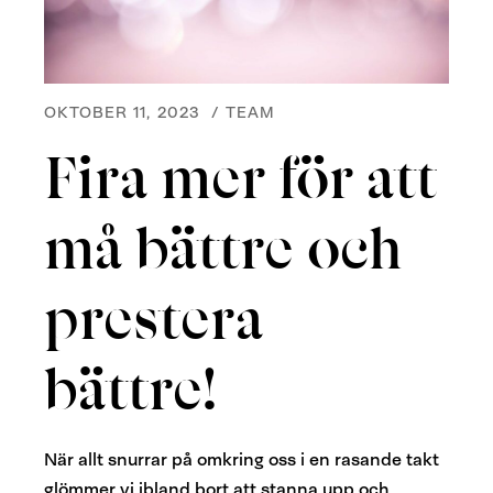
OKTOBER 11, 2023
/
TEAM
Fira mer för att
må bättre och
prestera
bättre!
När allt snurrar på omkring oss i en rasande takt
glömmer vi ibland bort att stanna upp och