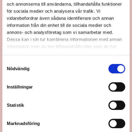
Vill du säga hej?
och annonserna till användarna, tillhandahålla funktioner
för sociala medier och analysera vår trafik. Vi
HÖR AV DIG HÄR
vidarebefordrar även sådana identifierare och annan
info@move.se
information från din enhet till de sociala medier och
+46 735 21 65 11
annons- och analysföretag som vi samarbetar med.
Dessa kan i sin tur kombinera informationen med annan
Vårt kontor i Stockholm
information som du har tillhandahållit eller som de har
samlat in när du har använt deras tjänster.
Move Management AB
Samtyckesval
c/o IOFFICE
Nödvändig
Sveavägen 34
111 34 Stockholm
Inställningar
Vill du jobba med oss?
KONTAKTA OSS HÄR
Statistik
info@move.se
+46 735 21 65 11
Marknadsföring
Vårt kontor i Göteborg